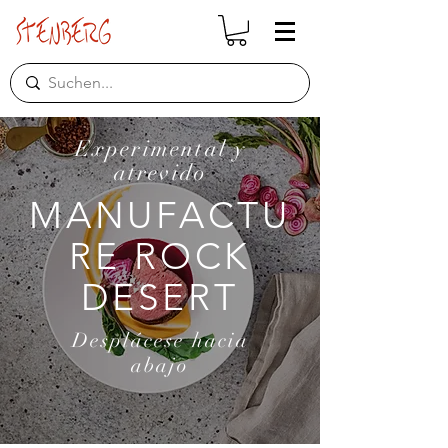
Experimental y
atrevido
MANUFACTU
RE ROCK
DESERT
Desplácese hacia
abajo