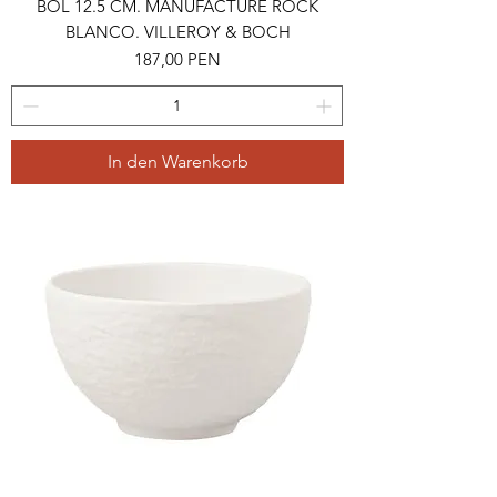
BOL 12.5 CM. MANUFACTURE ROCK
BLANCO. VILLEROY & BOCH
Preis
187,00 PEN
In den Warenkorb