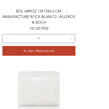
BOL ARROZ 13X13X6.6 CM.
MANUFACTURE ROCK BLANCO. VILLEROY
& BOCH
Preis
167,00 PEN
In den Warenkorb