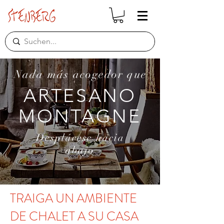
Nada más acogedor que
ARTESANO
MONTAGNE
Desplácese hacia
abajo
TRAIGA UN AMBIENTE
DE CHALET A SU CASA