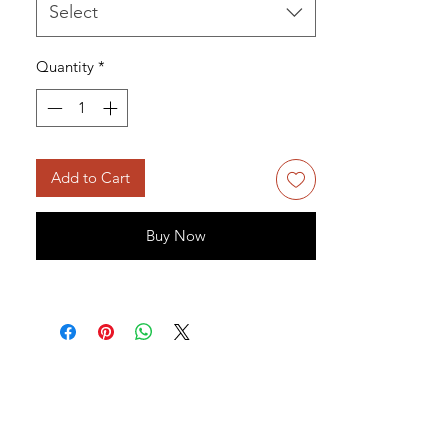
Select
Quantity
*
Add to Cart
Buy Now