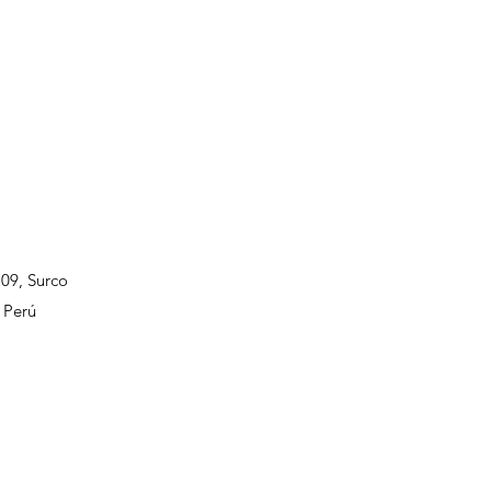
109, Surco
 Perú