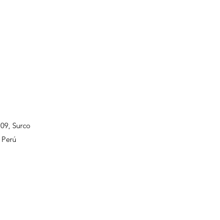
109, Surco
 Perú