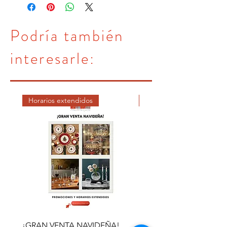
Podría también
interesarle:
Horarios extendidos
DICIEMBRE
¡GRAN VENTA NAVIDEÑA!
AVISO DE LLEGADA DE