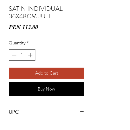
SATIN INDIVIDUAL
36X48CM JUTE
Price
PEN 113.00
Quantity
*
Add to Cart
Buy Now
UPC
#667880921650