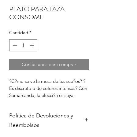
PLATO PARA TAZA
CONSOME
Cantidad
*
Contáctanos para comprar
?C?mo se ve la mesa de tus sue?os? ?
Es discreto o de colores intensos? Con 
Samarcanda, la elecci?n es suya, 
dependiendo de su estado de ?nimo o 
la ocasi?n. Las decoraciones delicadas, 
Politica de Devoluciones y
alrededor del borde de cada pieza, 
combinadas con la juguetona 
Reembolsos
opulencia oriental forman 