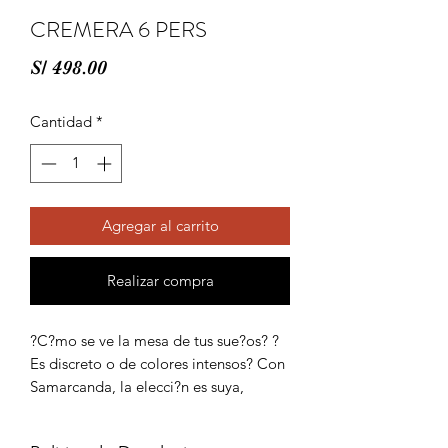
CREMERA 6 PERS
Precio
S/ 498.00
Cantidad
*
Agregar al carrito
Realizar compra
?C?mo se ve la mesa de tus sue?os? ?
Es discreto o de colores intensos? Con 
Samarcanda, la elecci?n es suya, 
dependiendo de su estado de ?nimo o 
la ocasi?n. Las decoraciones delicadas, 