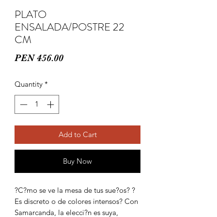
PLATO
ENSALADA/POSTRE 22
CM
Price
PEN 456.00
Quantity
*
Add to Cart
Buy Now
?C?mo se ve la mesa de tus sue?os? ?
Es discreto o de colores intensos? Con 
Samarcanda, la elecci?n es suya, 