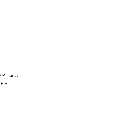
109, Surco
 Perú