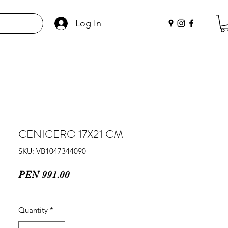
Log In
CENICERO 17X21 CM
SKU: VB1047344090
Price
PEN 991.00
Quantity
*