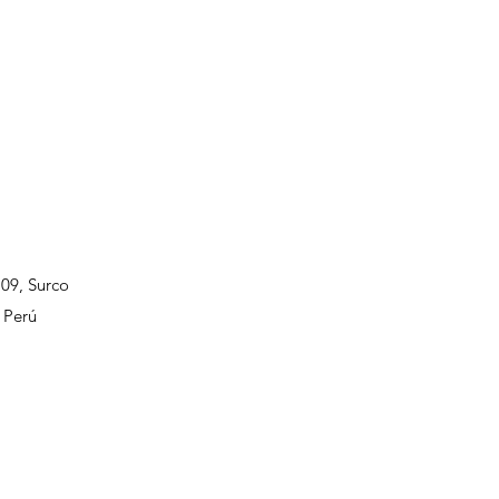
109, Surco
 Perú