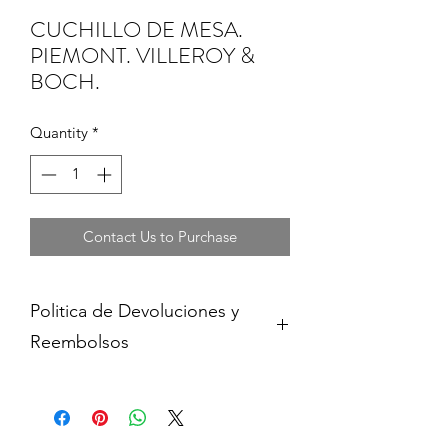
CUCHILLO DE MESA.
PIEMONT. VILLEROY &
BOCH.
Quantity
*
Contact Us to Purchase
Politica de Devoluciones y
Reembolsos
Cambios y devoluciones dentro de 15
dias de haber adquirido contra
presentacion del comprobante de