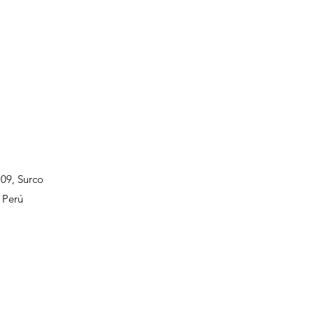
109, Surco
 Perú