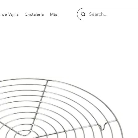
de Vajilla
Cristalería
Más