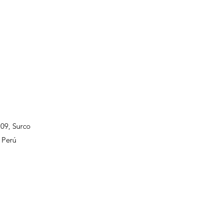
109, Surco
 Perú