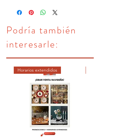
#667880913235
Podría también
interesarle:
Horarios extendidos
DICIEMBRE