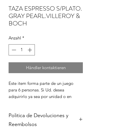
TAZA ESPRESSO S/PLATO.
GRAY PEARL.VILLEROY &
BOCH
Anzahl
*
Händler kontaktieren
Este item forma parte de un juego 
para 6 personas. Si Ud. desea 
adquirirlo ya sea por unidad o en 
juego completo, por favor cont?ctenos 
para informarse de su disponibilidad y 
Politica de Devoluciones y
para coordinar la compra en caso de 
que est? disponible.
Reembolsos