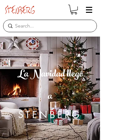
La Navidad llegó
a
STENBERG