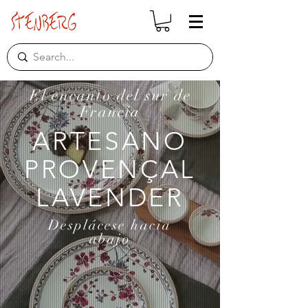
El encanto del sur de
Francia
ARTESANO
PROVENÇAL
LAVENDER
Desplácese
hacia
abajo