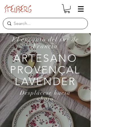
El encanto del sur de
Francia
ARTESANO
PROVENÇAL
LAVENDER
Desplácese
hacia
abajo