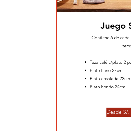
Juego 
Contiene 6 de cada
item
Taza café c/plato 2 p
Plato llano 27cm
Plato ensalada 22cm
Plato hondo 24cm
Desde S/. 