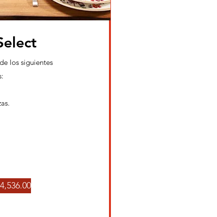
Select
 de los
siguientes
s:
zas.
4,536.00