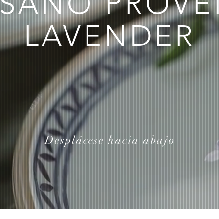
ESANO PROVE
LAVENDER
Desplácese
hacia abajo