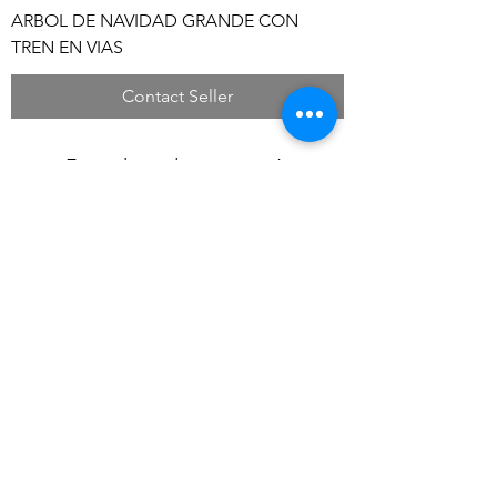
ARBOL DE NAVIDAD GRANDE CON
TREN EN VIAS
Contact Seller
Formulario de suscripción
Enviar
Av. Sta. Cruz 1131,
Av. La Encalada 109,
Miraflores
Surco
15074, Lima, Perú
15023, Lima, Perú
(01) 447-1668