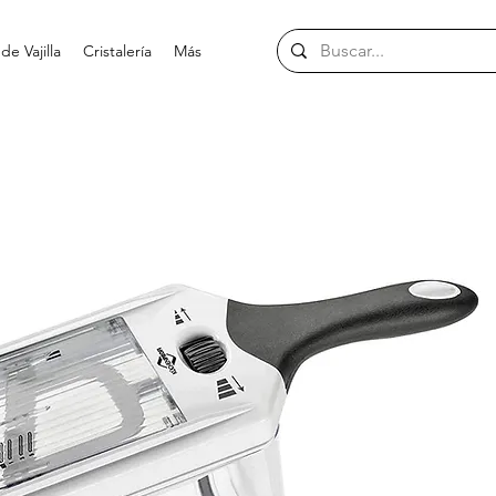
e Vajilla
Cristalería
Más