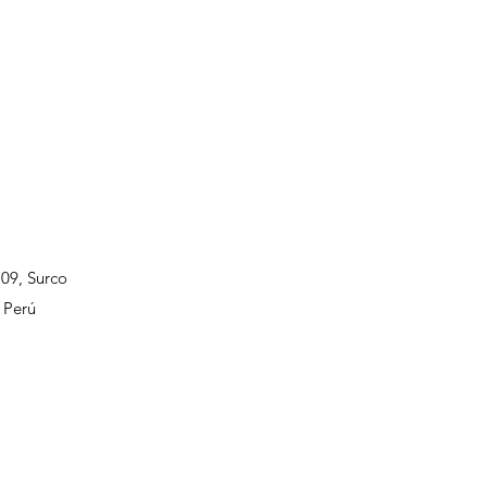
109, Surco
 Perú