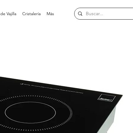
e Vajilla
Cristalería
Más