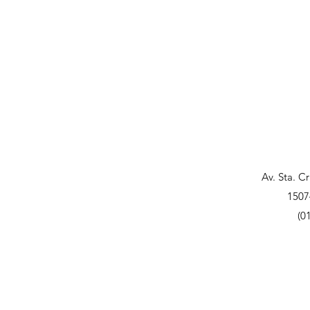
Av. Sta. C
1507
(0