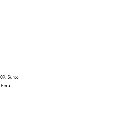
109, Surco
 Perú