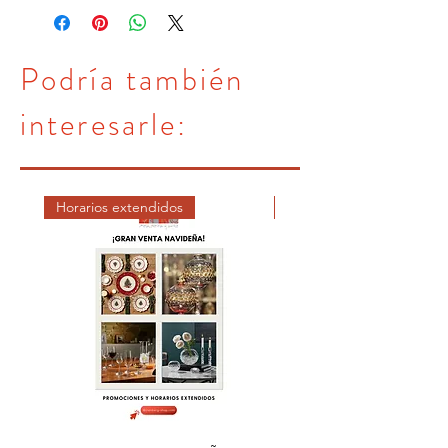
20CM
24CM
Podría también
interesarle:
Horarios extendidos
DICIEMBRE