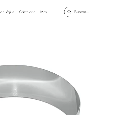
e Vajilla
Cristalería
Más