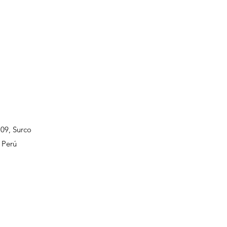
109, Surco
 Perú