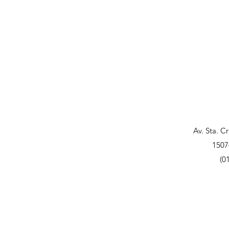
Av. Sta. C
1507
(0