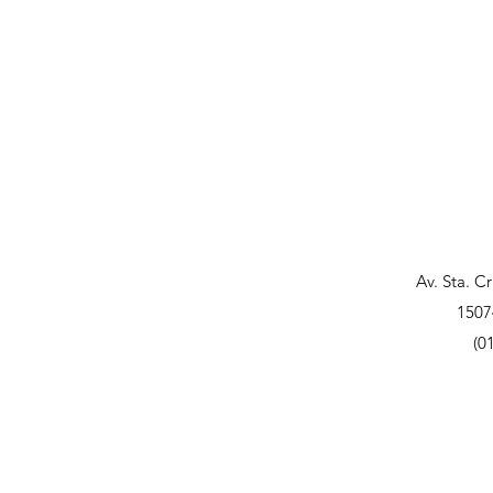
Av. Sta. C
1507
(0