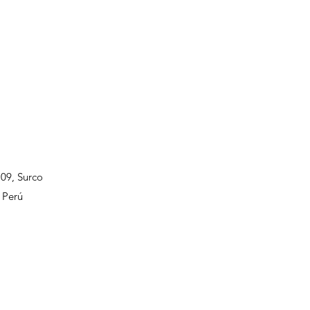
109, Surco
 Perú