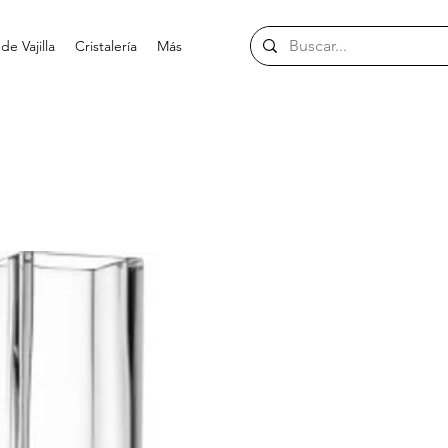
e Vajilla
Cristalería
Más