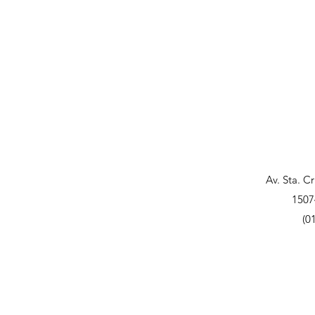
Av. Sta. C
1507
(0