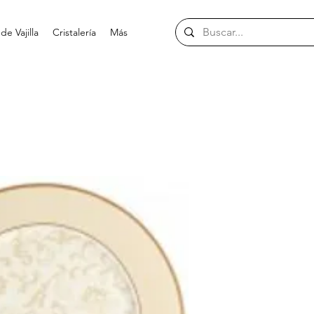
e Vajilla
Cristalería
Más