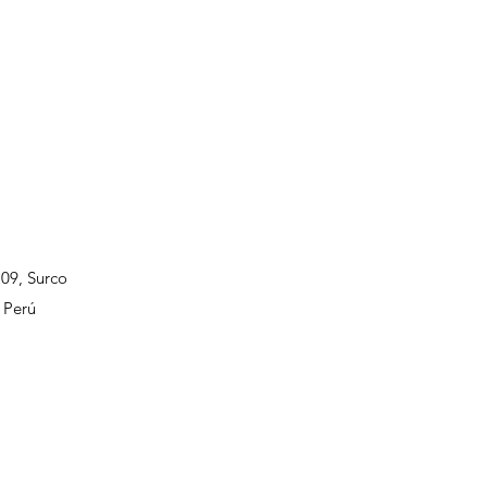
109, Surco
 Perú