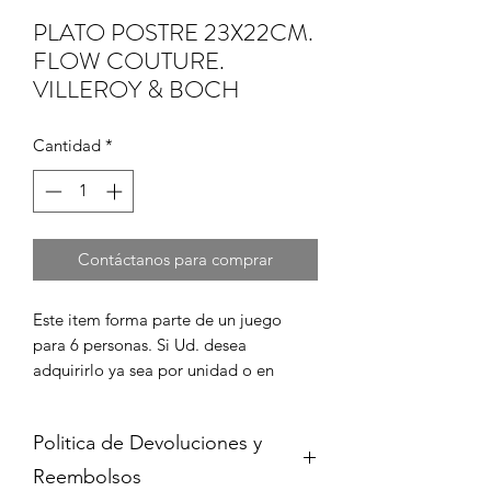
PLATO POSTRE 23X22CM.
FLOW COUTURE.
VILLEROY & BOCH
Cantidad
*
Contáctanos para comprar
Este item forma parte de un juego 
para 6 personas. Si Ud. desea 
adquirirlo ya sea por unidad o en 
juego completo, por favor cont?ctenos 
para informarse de su disponibilidad y 
Politica de Devoluciones y
para coordinar la compra en caso de 
que est? disponible.
Reembolsos