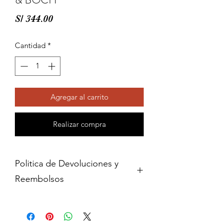
Precio
S/ 344.00
Cantidad
*
Agregar al carrito
Realizar compra
Politica de Devoluciones y
Reembolsos
Cambios y devoluciones dentro de 15
dias de haber adquirido contra
presentacion del comprobante de