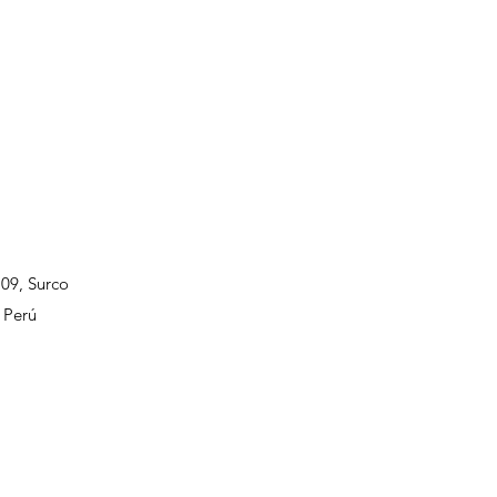
109, Surco
 Perú