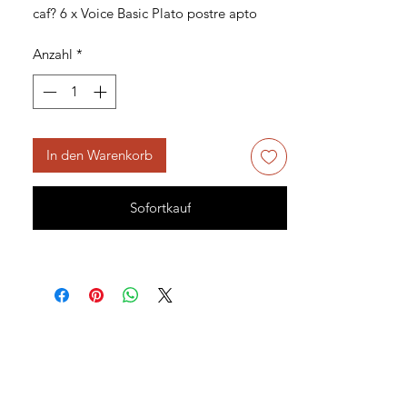
caf? 6 x Voice Basic Plato postre apto 
para lavavajillas, apto para microondas
Anzahl
*
In den Warenkorb
Sofortkauf