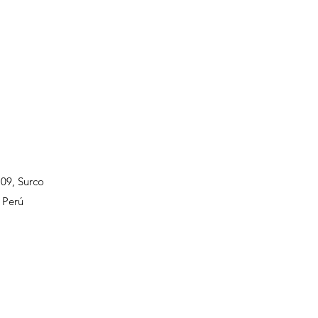
109, Surco
 Perú