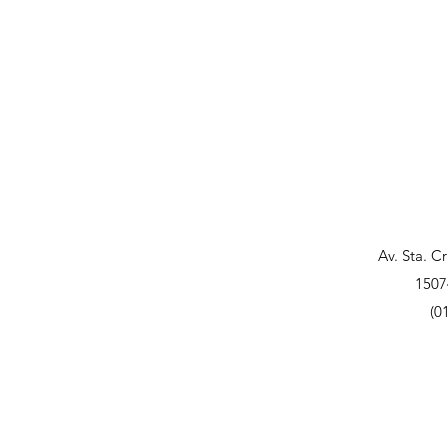
Av. Sta. C
1507
(0