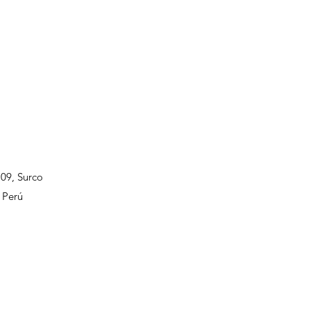
109, Surco
 Perú