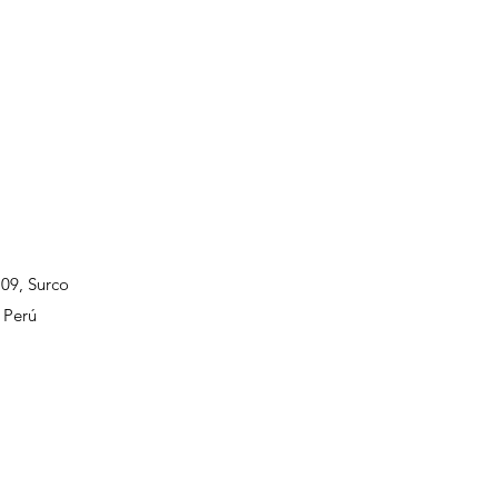
109, Surco
 Perú