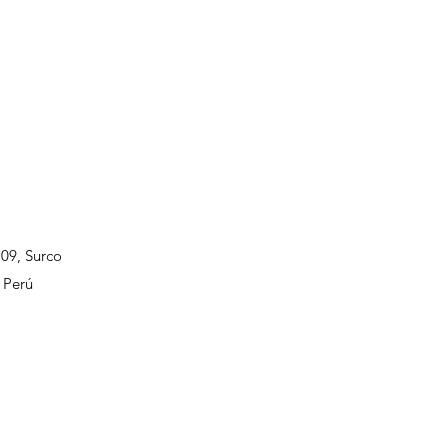
109, Surco
 Perú