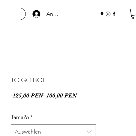
Anmelden
TO GO BOL
Standardpreis
Sale-
 125,00 PEN 
100,00 PEN
Preis
Tama?o
*
Auswählen