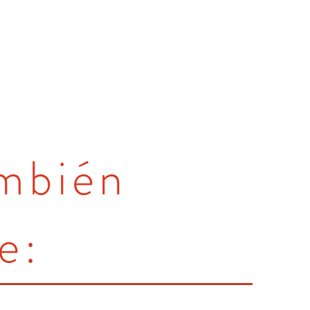
ambién
e: