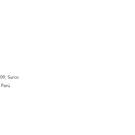
109, Surco
 Perú