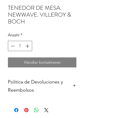
TENEDOR DE MESA.
NEWWAVE. VILLEROY &
BOCH
Anzahl
*
Händler kontaktieren
Politica de Devoluciones y
Reembolsos
Cambios y devoluciones dentro de 15
dias de haber adquirido contra
presentacion del comprobante de