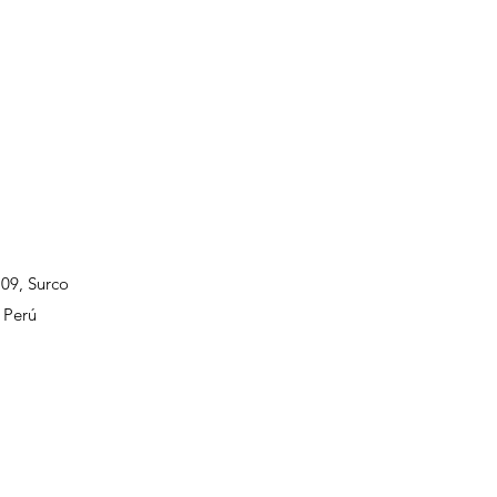
109, Surco
 Perú