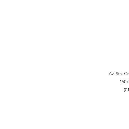
Av. Sta. C
1507
(0