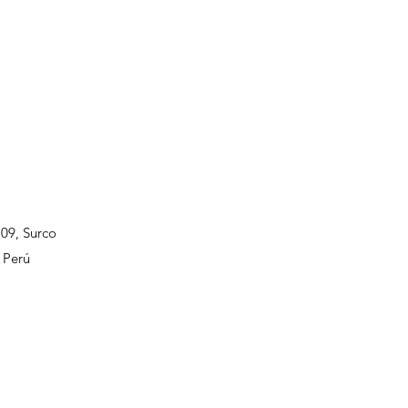
109, Surco
 Perú