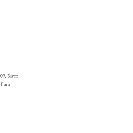
109, Surco
 Perú