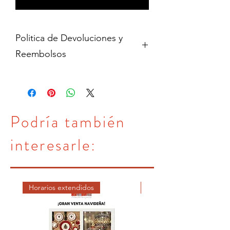
Politica de Devoluciones y
Reembolsos
Cambios y devoluciones dentro de 15
dias de haber adquirido contra
presentacion del comprobante de
pago en su empaque original y sin uso.
Podría también
Toda garantia sobre los productos es
de fabrica.
interesarle:
Horarios extendidos
DICIEMBRE