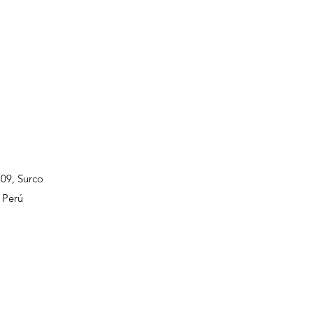
109, Surco
 Perú