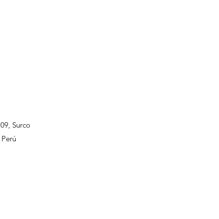
109, Surco
 Perú