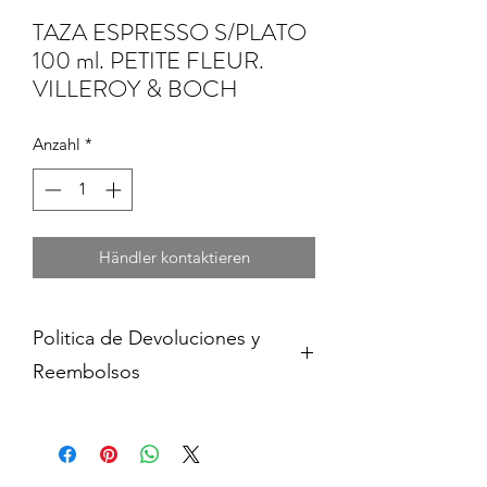
TAZA ESPRESSO S/PLATO
100 ml. PETITE FLEUR.
VILLEROY & BOCH
Anzahl
*
Händler kontaktieren
Politica de Devoluciones y
Reembolsos
Cambios y devoluciones dentro de 15
dias de haber adquirido contra
presentacion del comprobante de