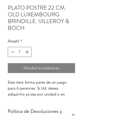
PLATO POSTRE 22 CM.
OLD LUXEMBOURG
BRINDILLE. VILLEROY &
BOCH
Anzahl
*
Händler kontaktieren
Este item forma parte de un juego 
para 6 personas. Si Ud. desea 
adquirirlo ya sea por unidad o en 
juego completo, por favor cont?ctenos 
para informarse de su disponibilidad y 
Politica de Devoluciones y
para coordinar la compra en caso de 