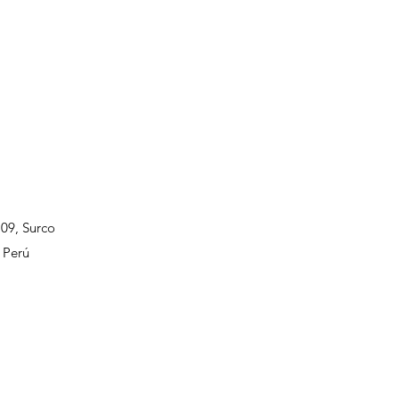
109, Surco
 Perú