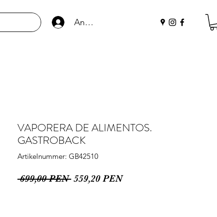
Anmelden
VAPORERA DE ALIMENTOS.
GASTROBACK
Artikelnummer: GB42510
Standardpreis
Sale-
 699,00 PEN 
559,20 PEN
Preis