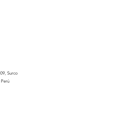
109, Surco
 Perú