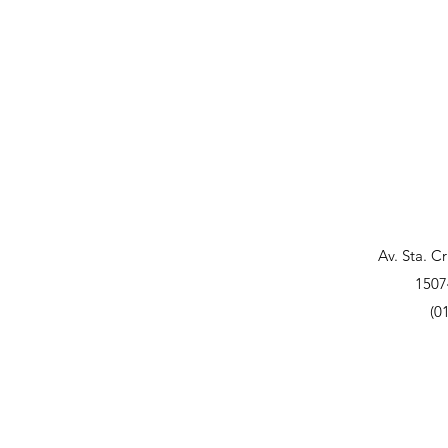
Av. Sta. C
1507
(0