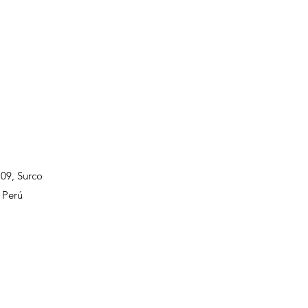
109, Surco
 Perú