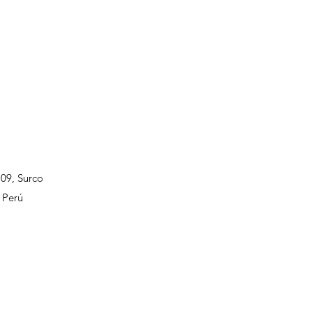
109, Surco
 Perú