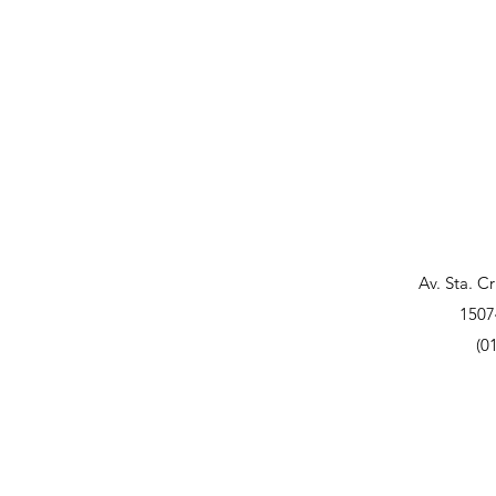
Av. Sta. C
1507
(0