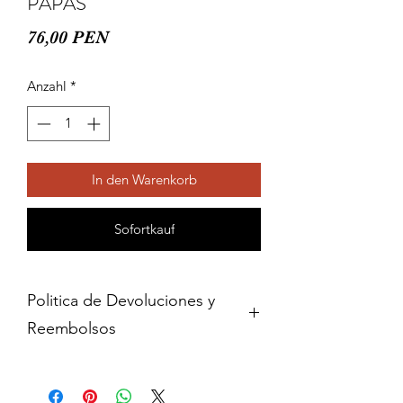
PAPAS
Preis
76,00 PEN
Anzahl
*
In den Warenkorb
Sofortkauf
Politica de Devoluciones y
Reembolsos
Cambios y devoluciones dentro de 15
dias de haber adquirido contra