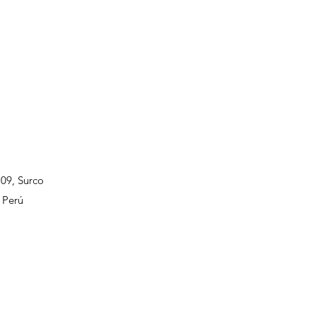
109, Surco
 Perú