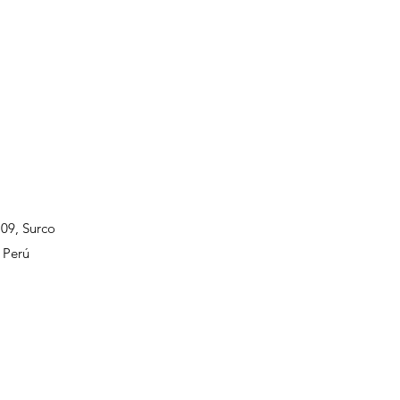
109, Surco
 Perú